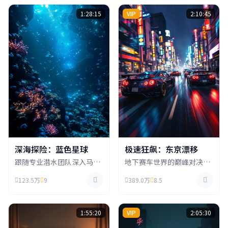
1:28:15
VIP
2:10:45
深海探险：蓝色星球
极速狂飙：东京漂移
跟随专业潜水团队深入马里
地下赛车世界的巅峰对决，
亚纳海沟，探索地球上最神
来自世界各地的顶级车手齐
123.5万
9
389.0万
8.5
秘的深海世界，发现前所未
聚东京，在霓虹闪烁的街头
见的奇异生物。
展开生死竞速。
1:55:20
VIP
2:05:30