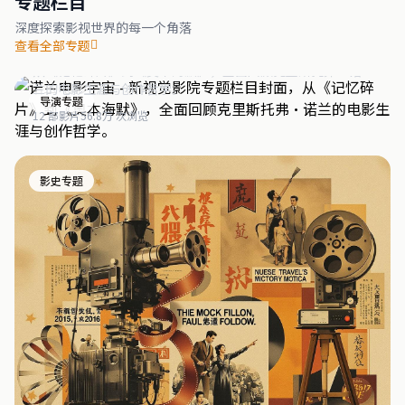
专题栏目
深度探索影视世界的每一个角落
诺兰电影宇宙
查看全部专题
从《记忆碎片》到《奥本海默》，全面回顾克里斯托弗·诺
兰的电影生涯与创作哲学。
导演专题
12 部影片
56.8万 次浏览
影史专题