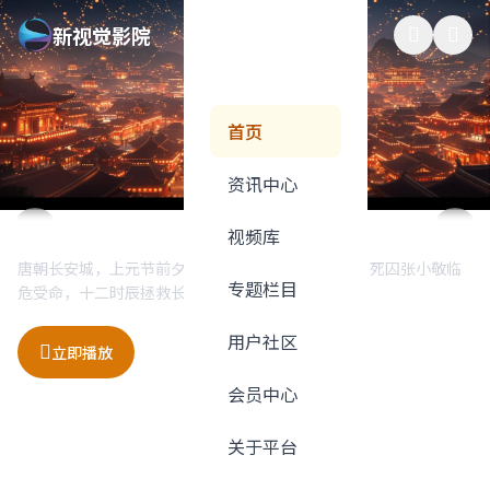
新视觉影院
首页
资讯中心
星际穿越：未知的边界
长安十二时辰
深海探险：蓝色星球
极速狂飙：东京漂移
视频库
人类面临生存危机，一支探险队穿越虫洞寻找新家园。诺兰执导科
唐朝长安城，上元节前夕，一场惊天阴谋正在酝酿。死囚张小敬临
跟随专业潜水团队深入马里亚纳海沟，探索地球上最神秘的深海世
地下赛车世界的巅峰对决，来自世界各地的顶级车手齐聚东京，在
专题栏目
幻巨制，震撼视觉体验。
危受命，十二时辰拯救长安。
界，发现前所未见的奇异生物。
霓虹闪烁的街头展开生死竞速。
用户社区
立即播放
立即播放
立即播放
立即播放
加入收藏
加入收藏
加入收藏
加入收藏
会员中心
关于平台