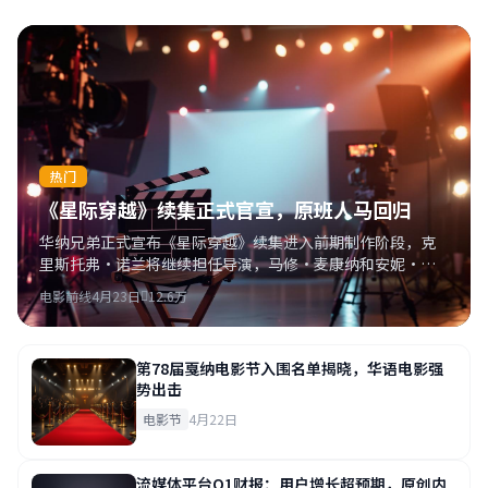
热门
《星际穿越》续集正式官宣，原班人马回归
华纳兄弟正式宣布《星际穿越》续集进入前期制作阶段，克
里斯托弗·诺兰将继续担任导演，马修·麦康纳和安妮·海
瑟薇确认回归。
电影前线
4月23日
12.6万
第78届戛纳电影节入围名单揭晓，华语电影强
势出击
电影节
4月22日
流媒体平台Q1财报：用户增长超预期，原创内