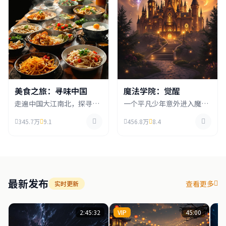
美食之旅：寻味中国
魔法学院：觉醒
走遍中国大江南北，探寻各
一个平凡少年意外进入魔法
地特色美食背后的故事，从
学院，发现自己拥有罕见的
345.7万
9.1
456.8万
8.4
街头小吃到宫廷御膳，品味
双系魔法天赋，在学院中结
中华饮食文化的博大精深。
识伙伴，共同成长对抗黑暗
势力。
最新发布
查看更多
实时更新
2:45:32
VIP
45:00