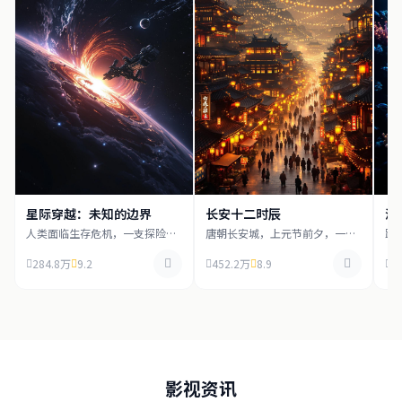
星际穿越：未知的边界
长安十二时辰
深
人类面临生存危机，一支探险队
唐朝长安城，上元节前夕，一场
跟
穿越虫洞寻找新家园，在浩瀚宇
惊天阴谋正在酝酿，死囚张小敬
海
宙中展开惊心动魄的冒险旅程。
临危受命，必须在十二时辰内拯
世
284.8万
9.2
452.2万
8.9
1
救长安。
物
影视资讯