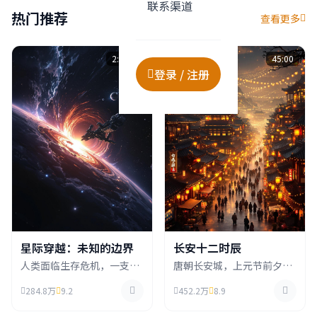
联系渠道
热门推荐
查看更多
2:45:32
VIP
45:00
登录 / 注册
星际穿越：未知的边界
长安十二时辰
人类面临生存危机，一支探
唐朝长安城，上元节前夕，
险队穿越虫洞寻找新家园，
一场惊天阴谋正在酝酿，死
284.8万
9.2
452.2万
8.9
在浩瀚宇宙中展开惊心动魄
囚张小敬临危受命，必须在
的冒险旅程。
十二时辰内拯救长安。