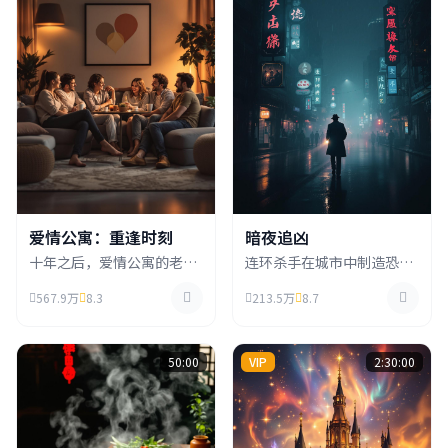
爱情公寓：重逢时刻
暗夜追凶
十年之后，爱情公寓的老住
连环杀手在城市中制造恐
户们再次相聚，面对各自的
慌，资深刑警与犯罪心理学
567.9万
8.3
213.5万
8.7
人生抉择，友情与爱情在时
专家联手追踪，在迷雾中寻
光中重新绽放。
找真相。
50:00
VIP
2:30:00